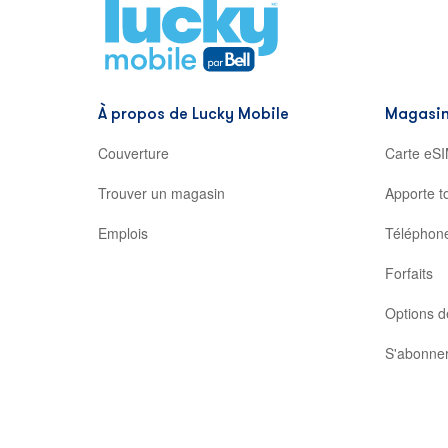
,
opens
in
new
tab
À propos de Lucky Mobile
Magasin
Couverture
Carte eSI
Trouver un magasin
Apporte t
Emplois
Téléphon
Forfaits
Options d
S'abonner