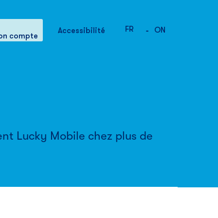
FR
-
Services et Profil
ON
Accessibilité
on compte
ent Lucky Mobile chez plus de