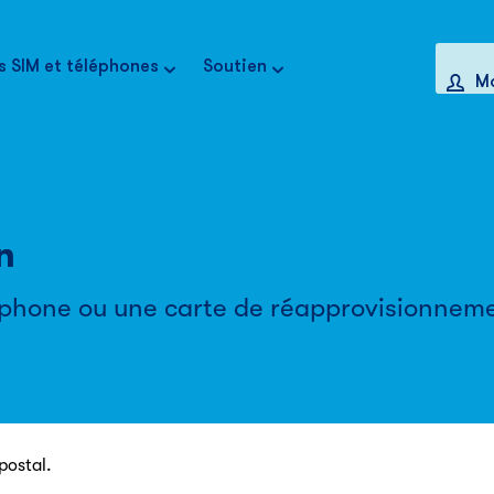
s SIM et téléphones
Soutien
M
in
léphone ou une carte de réapprovisionnem
postal.