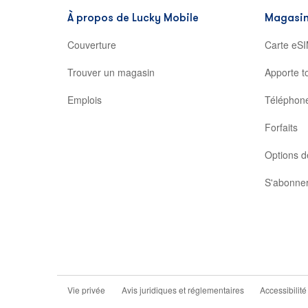
tab
À propos de Lucky Mobile
Magasin
Couverture
Carte eSI
Trouver un magasin
Apporte t
Emplois
Téléphon
Forfaits
Options d
S'abonner
Vie privée
Avis juridiques et réglementaires
Accessibilité