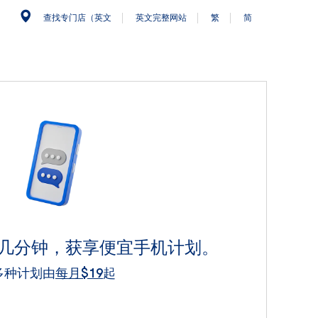
查找专门店（英文
英文完整网站
繁
简
需几分钟，获享便宜手机计划。
多种计划由
每月$19
起