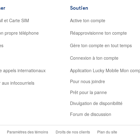
er
Soutien
M et Carte SIM
Active ton compte
on propre téléphone
Réapprovisionne ton compte
es
Gère ton compte en tout temps
Connexion à ton compte
e appels internationaux
Application Lucky Mobile Mon com
Pour nous joindre
 aux infocourriels
Prêt pour la panne
Divulgation de disponibilité
Forum de discussion
Paramètres des témoins
Droits de nos clients
Plan du site