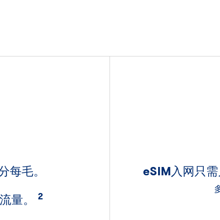
分每毛。
eSIM入网只
2
B流量。