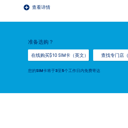
查看详情
准备选购？
在线购买$10 SIM卡（英文）
查找专门店
您的SIM卡将于3至5个工作日内免费寄达
Home
,
opens
in
new