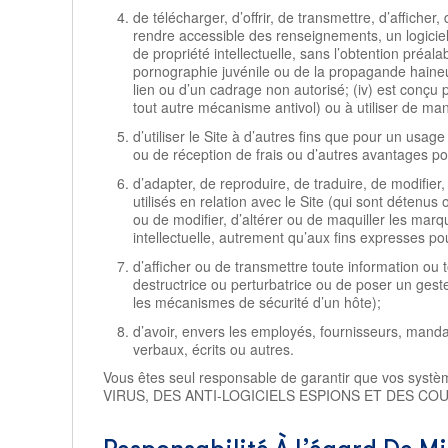
de télécharger, d’offrir, de transmettre, d’afficher
rendre accessible des renseignements, un logiciel, 
de propriété intellectuelle, sans l’obtention préala
pornographie juvénile ou de la propagande haineuse,
lien ou d’un cadrage non autorisé; (iv) est conçu
tout autre mécanisme antivol) ou à utiliser de ma
d’utiliser le Site à d’autres fins que pour un usa
ou de réception de frais ou d’autres avantages pou
d’adapter, de reproduire, de traduire, de modifie
utilisés en relation avec le Site (qui sont détenus
ou de modifier, d’altérer ou de maquiller les marq
intellectuelle, autrement qu’aux fins expresses pou
d’afficher ou de transmettre toute information o
destructrice ou perturbatrice ou de poser un gest
les mécanismes de sécurité d’un hôte);
d’avoir, envers les employés, fournisseurs, mand
verbaux, écrits ou autres.
Vous êtes seul responsable de garantir que vos sy
VIRUS, DES ANTI-LOGICIELS ESPIONS ET DES CO