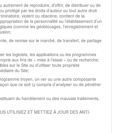
ou autrement de reproduire, d’offrir, de distribuer ou de
ou protégé par les droits d’auteur ou tout autre droit
criminatoire, violent ou obscène, contient de la
appropriation de la personnalité ou l’établissement d’un
ologiques (comme les géoblocages, l’enregistrement et
usion;
vente, de remise sur le marché, de transfert, de partage
r les logiciels, les applications ou les programmes
compris aux fins de « mise à l’essai » ou de recherche;
es sur le Site ou d’utiliser toute propriété
médiaire du Site;
un programme troyen, un ver ou une autre composante
façon que ce soit (y compris d’analyser ou de pénétrer
nstituant du harcèlement ou des mauvais traitements,
E VOUS UTILISIEZ ET METTIEZ À JOUR DES ANTI-