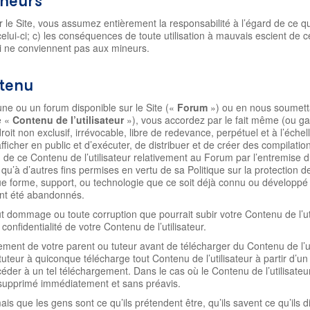
ineurs
 le Site, vous assumez entièrement la responsabilité à l’égard de ce qui 
 celui-ci; c) les conséquences de toute utilisation à mauvais escient de
i ne conviennent pas aux mineurs.
tenu
une ou un forum disponible sur le Site («
Forum
») ou en nous soumettan
e «
Contenu de l’utilisateur
»), vous accordez par le fait même (ou ga
roit non exclusif, irrévocable, libre de redevance, perpétuel et à l’éch
fficher en public et d’exécuter, de distribuer et de créer des compilat
ion de ce Contenu de l’utilisateur relativement au Forum par l’entremise 
 qu’à d’autres fins permises en vertu de sa Politique sur la protection de
que forme, support, ou technologie que ce soit déjà connu ou développé
 ont été abandonnés.
ut dommage ou toute corruption que pourrait subir votre Contenu de l’u
confidentialité de votre Contenu de l’utilisateur.
ement de votre parent ou tuteur avant de télécharger du Contenu de l’
tuteur à quiconque télécharge tout Contenu de l’utilisateur à partir d’un
rocéder à un tel téléchargement. Dans le cas où le Contenu de l’utilisateu
e supprimé immédiatement et sans préavis.
ue les gens sont ce qu’ils prétendent être, qu’ils savent ce qu’ils dise