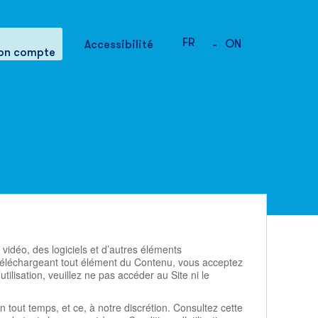
FR
-
Services et Profil
ON
Accessibilité
on compte
vidéo, des logiciels et d’autres éléments
n téléchargeant tout élément du Contenu, vous acceptez
tilisation, veuillez ne pas accéder au Site ni le
en tout temps, et ce, à notre discrétion. Consultez cette