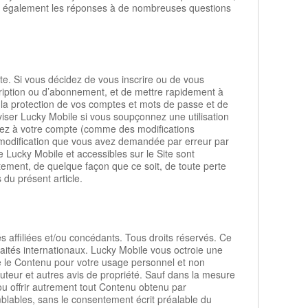
z également les réponses à de nombreuses questions
te. Si vous décidez de vous inscrire ou de vous
ription ou d’abonnement, et de mettre rapidement à
 la protection de vos comptes et mots de passe et de
viser Lucky Mobile si vous soupçonnez une utilisation
tez à votre compte (comme des modifications
 modification que vous avez demandée par erreur par
e Lucky Mobile et accessibles sur le Site sont
ctement, de quelque façon que ce soit, de toute perte
du présent article.
s affiliées et/ou concédants. Tous droits réservés. Ce
raités internationaux. Lucky Mobile vous octroie une
ique le Contenu pour votre usage personnel et non
uteur et autres avis de propriété. Sauf dans la mesure
ou offrir autrement tout Contenu obtenu par
mblables, sans le consentement écrit préalable du