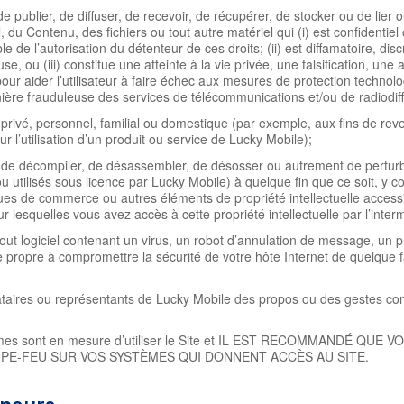
, de publier, de diffuser, de recevoir, de récupérer, de stocker ou de lier 
du Contenu, des fichiers ou tout autre matériel qui (i) est confidentiel 
ble de l’autorisation du détenteur de ces droits; (ii) est diffamatoire, dis
 ou (iii) constitue une atteinte à la vie privée, une falsification, une 
 pour aider l’utilisateur à faire échec aux mesures de protection techn
nière frauduleuse des services de télécommunications et/ou de radiodiff
ge privé, personnel, familial ou domestique (par exemple, aux fins de re
r l’utilisation d’un produit ou service de Lucky Mobile);
r, de décompiler, de désassembler, de désosser ou autrement de perturbe
 ou utilisés sous licence par Lucky Mobile) à quelque fin que ce soit, y 
ues de commerce ou autres éléments de propriété intellectuelle accessibl
r lesquelles vous avez accès à cette propriété intellectuelle par l’inter
u tout logiciel contenant un virus, un robot d’annulation de message, 
e propre à compromettre la sécurité de votre hôte Internet de quelque 
ataires ou représentants de Lucky Mobile des propos ou des gestes co
stèmes sont en mesure d’utiliser le Site et IL EST RECOMMANDÉ QU
UPE-FEU SUR VOS SYSTÈMES QUI DONNENT ACCÈS AU SITE.