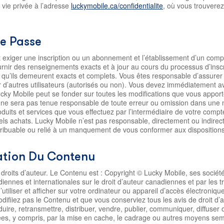
a vie privée à l’adresse
luckymobile.ca/confidentialite
, où vous trouvere
De Passe
t exiger une inscription ou un abonnement et l’établissement d’un comp
rnir des renseignements exacts et à jour au cours du processus d’insc
er qu’ils demeurent exacts et complets. Vous êtes responsable d’assurer
r d’autres utilisateurs (autorisés ou non). Vous devez immédiatement a
ky Mobile peut se fonder sur toutes les modifications que vous appor
 ne sera pas tenue responsable de toute erreur ou omission dans une
duits et services que vous effectuez par l’intermédiaire de votre compt
e tels achats. Lucky Mobile n’est pas responsable, directement ou indire
ribuable ou relié à un manquement de vous conformer aux dispositions 
isation Du Contenu
 droits d’auteur. Le Contenu est : Copyright © Lucky Mobile, ses société
iennes et internationales sur le droit d’auteur canadiennes et par les t
 d’utiliser et afficher sur votre ordinateur ou appareil d’accès électron
fiiez pas le Contenu et que vous conserviez tous les avis de droit d’a
re, retransmettre, distribuer, vendre, publier, communiquer, diffuser 
ivées, y compris, par la mise en cache, le cadrage ou autres moyens se