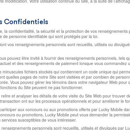
odification. Votre utilisation continue du Site, à la suite de l’afficha
 Confidentiels
e, la confidentialité, la sécurité et la protection de vos renseigneme
de personne identifiable qui sont protégés par la loi.
t vos renseignements personnels sont recueillis, utilisés ou divulgué
s pouvez être invité à fournir des renseignements personnels, tels q
e actuel et des renseignements de paiement lorsque vous commandez un
de minuscules fichiers stockés qui contiennent un code unique qui perme
isent quelles pages de notre Site sont visitées et par combien de pers
méliorée. Vous pouvez gérer les témoins dans votre navigateur Web pour 
s fonctions du Site peuvent ne pas fonctionner.
 relire et analyser les détails de votre visite du Site Web pour trouver 
ransaction ont sur les processus opérationnels et pour améliorer le fo
rticiper aux concours ou aux promotions offerts par Lucky Mobile dans l
 concours ou promotions, Lucky Mobile peut vous demander la permissi
services susceptibles de vous intéresser.
enseignements personnels sont recueillis, utilisés et divulgués par Luck