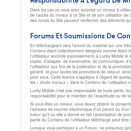
Responsabilité À L’égard De M
Dans les cas où vous avez autorisé un mineur à utiliser
de l’accès du mineur à ce Site et de son utilisation de
des zones du Site peuvent renfermer des éléments qu
Forums Et Soumissions De Con
En téléchargeant vers l’amont du matériel sur une trib
Contenu étant collectivement désignés comme étant l
l’utilisateur accorde expressément) à Lucky Mobile le d
copier, d’adapter, de transmettre, de communiquer, d’a
l’utilisateur aux fins de la publication et de la promot
généré, et pour toutes les promotions de celui-ci, ainsi
pour vous. Cette licence s’applique à l’égard de quel
les « droits moraux » dans le Contenu de l’utilisateur
Lucky Mobile n’est pas responsable de toute perte, to
responsabilité pour le maintien de l’exactitude ou de la 
Si vous êtes un mineur, vous devez obtenir le consent
l’adresse de courrier électronique d’un parent ou d’un 
tuteur qu’il ou elle a donné en fait l’autorisation de p
partie du Contenu de l’utilisateur téléchargé peut êtr
Lorsque vous participez à un Forum, ne présumez jamais q