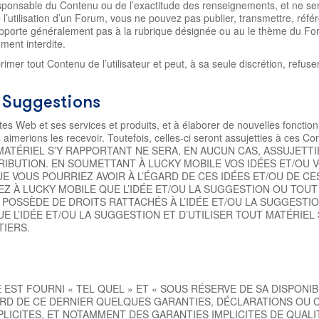
responsable du Contenu ou de l’exactitude des renseignements, et ne sera
’utilisation d’un Forum, vous ne pouvez pas publier, transmettre, référ
apporte généralement pas à la rubrique désignée ou au le thème du Forum
ment interdite.
er tout Contenu de l’utilisateur et peut, à sa seule discrétion, refuser
 Suggestions
s Web et ses services et produits, et à élaborer de nouvelles fonction
 aimerions les recevoir. Toutefois, celles-ci seront assujetties à ces 
ATÉRIEL S’Y RAPPORTANT NE SERA, EN AUCUN CAS, ASSUJETTI
IBUTION. EN SOUMETTANT À LUCKY MOBILE VOS IDÉES ET/OU 
 VOUS POURRIEZ AVOIR À L’ÉGARD DE CES IDÉES ET/OU DE CE
 À LUCKY MOBILE QUE L’IDÉE ET/OU LA SUGGESTION OU TOUT
POSSÈDE DE DROITS RATTACHÉS À L’IDÉE ET/OU LA SUGGESTI
 L’IDÉE ET/OU LA SUGGESTION ET D’UTILISER TOUT MATÉRIEL S
TIERS.
EST FOURNI « TEL QUEL » ET « SOUS RÉSERVE DE SA DISPONIBI
D DE CE DERNIER QUELQUES GARANTIES, DÉCLARATIONS OU CO
MPLICITES, ET NOTAMMENT DES GARANTIES IMPLICITES DE QUAL