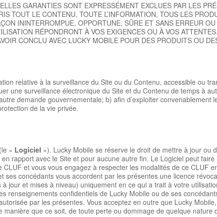
ELLES GARANTIES SONT EXPRESSÉMENT EXCLUES PAR LES PRÉS
IS TOUT LE CONTENU, TOUTE L’INFORMATION, TOUS LES PROD
AÇON ININTERROMPUE, OPPORTUNE, SÛRE ET SANS ERREUR OU 
TILISATION RÉPONDRONT À VOS EXIGENCES OU À VOS ATTENTES
OIR CONCLU AVEC LUCKY MOBILE POUR DES PRODUITS OU DES
on relative à la surveillance du Site ou du Contenu, accessible ou tran
uer une surveillance électronique du Site et du Contenu de temps à aut
autre demande gouvernementale; b) afin d’exploiter convenablement le S
rotection de la vie privée.
(le «
Logiciel
»). Lucky Mobile se réserve le droit de mettre à jour ou 
 rapport avec le Site et pour aucune autre fin. Le Logiciel peut faire l’o
à ce CLUF et vous vous engagez à respecter les modalités de ce CLUF en ce
 ses concédants vous accordent par les présentes une licence révocabl
ses à jour et mises à niveau) uniquement en ce qui a trait à votre utilisa
 des renseignements confidentiels de Lucky Mobile ou de ses concédants
t autorisée par les présentes. Vous acceptez en outre que Lucky Mobile
manière que ce soit, de toute perte ou dommage de quelque nature que c