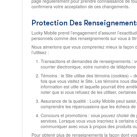
page régulièrement pour prendre connaissance de toute m
confirmera votre acceptation de ces changements.
Protection Des Renseignements
Lucky Mobile prend l’engagement d’assurer l’exactitud
personnels comme des renseignements sur vous à titre 
Nous aimerions que vous compreniez mieux la façon don
l’utilisez :
Transactions et demandes de renseignements : vou
courrier électronique, votre numéro de téléphon
Témoins : le Site utilise des témoins (cookies) – 
fois que vous visitez le Site. Les témoins nous d
information est utile et laquelle pourrait être a
noter que si vous refusez de les utiliser, certaine
Assurance de la qualité : Lucky Mobile peut saisir,
comprendre les répercussions que les échecs de t
Concours et promotions : vous pouvez choisir de pa
services. Lorsque vous vous inscrivez à certains
communiquer avec vous à propos des produits ou 
Pour obtenir plus de renseignements la façon dont vos r