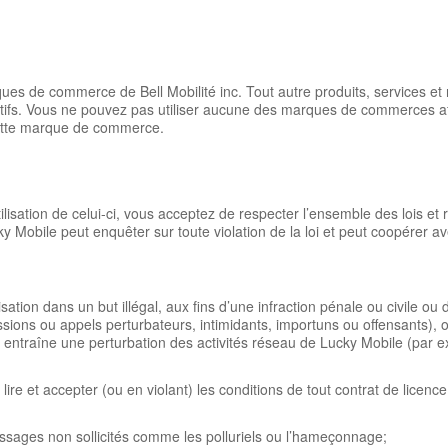
ues de commerce de Bell Mobilité inc. Tout autre produits, services e
s. Vous ne pouvez pas utiliser aucune des marques de commerces affich
 cette marque de commerce.
utilisation de celui-ci, vous acceptez de respecter l’ensemble des lois et
ky Mobile peut enquêter sur toute violation de la loi et peut coopérer av
tilisation dans un but illégal, aux fins d’une infraction pénale ou civile ou 
ions ou appels perturbateurs, intimidants, importuns ou offensants), o
u entraîne une perturbation des activités réseau de Lucky Mobile (par e
ans lire et accepter (ou en violant) les conditions de tout contrat de lice
essages non sollicités comme les polluriels ou l’hameçonnage;