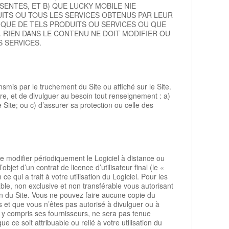
ENTES, ET B) QUE LUCKY MOBILE NIE
UITS OU TOUS LES SERVICES OBTENUS PAR LEUR
QUE DE TELS PRODUITS OU SERVICES OU QUE
. RIEN DANS LE CONTENU NE DOIT MODIFIER OU
 SERVICES.
smis par le truchement du Site ou affiché sur le Site.
re, et de divulguer au besoin tout renseignement : a)
ite; ou c) d’assurer sa protection ou celle des
de modifier périodiquement le Logiciel à distance ou
bjet d’un contrat de licence d’utilisateur final (le «
 qui a trait à votre utilisation du Logiciel. Pour les
e, non exclusive et non transférable vous autorisant
tion du Site. Vous ne pouvez faire aucune copie du
 et que vous n’êtes pas autorisé à divulguer ou à
, y compris ses fournisseurs, ne sera pas tenue
e soit attribuable ou relié à votre utilisation du