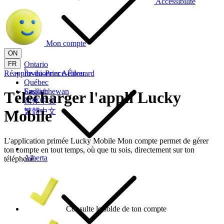
Accessibilité
Mon compte
ON
FR
Ontario
Réapprovisionner
Île-du-Prince-Édouard
Activer
Québec
Saskatchewan
English
Télécharger l'appli
Lucky
简体中文
繁體中文
Mobile
L'application primée Lucky Mobile Mon compte permet de gérer
ton compte en tout temps, où que tu sois, directement sur ton
Alberta
téléphone.
Consulte le solde de ton compte