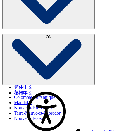
English
ON
简体中文
Alberta
繁體中文
Colombie-Britannique
Manitoba
Nouveau-Brunswick
Terre-Neuve-et-Labrador
Nouvelle-Écosse